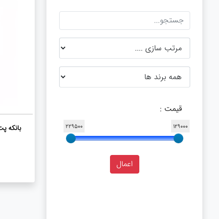
قیمت :
229500
129000
بانکه پت 4 گوش 950 میلی لیتر لیم