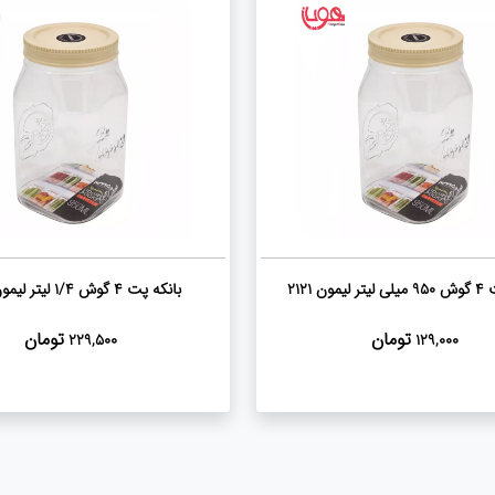
ون 2121
بانکه پت 4 گوش 1/4 لیتر لیمون 2120
تومان
تومان
229,500
129,000