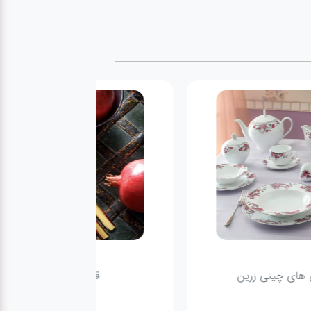
های چینی زرین
قاشق و چنگال