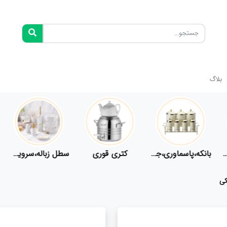
بلاگ
فلاسک،قمقمه
بانکه،پاسماوری،جا ادویه
کتری قوری
سطل زباله،سرویس بهداشتی،حمام
کی