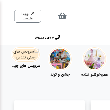
ورود |
عضویت
02188250243
سرویس های چینی تقدس
عطر،خوشبو کننده
جشن و تولد