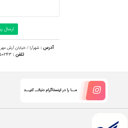
آدرس :
شهرآرا / خیابان آرش مهر 
تلفن :
50243
مــا را در اینستاگرام دنبالــ کنیــد