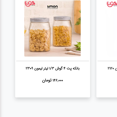
بانکه پت 4 گوش 1/3 لیتر لیمون 2309
تومان
146,000