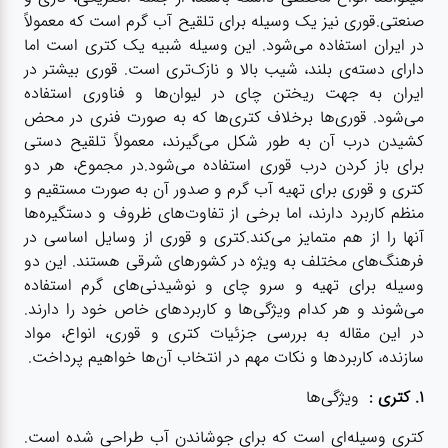
آشپزخانه
صنعتی.قوری نیز یک وسیله برای تلقیح آب گرم است که معمولاً
در ایران استفاده می‌شود. این وسیله شبیه یک کتری است اما
زودپز،قابلمه،تابه
دارای دسته‌ی بلند، شیب بالا و نازک‌تری است. قوری بیشتر در
ایران به جهت ریختن چای در لیوان‌ها و فناوری استفاده
می‌شود. قوری‌ها برخلاف کتری‌ها که به صورت فنری در محض
کلمن،فلاسک،قمقمه
کشیدن درب آن به طور شکل می‌گیرند، معمولاً تلقیح دستی
برای باز کردن درب قوری استفاده می‌شود.در مجموع، هر دو
کتری و قوری برای تهیه آب گرم و صدور آن به صورت مستقیم و
بانکه،پاسماوری،جا
منظم کاربرد دارند، اما برخی از تفاوت‌های ظروف و دستگیره‌ها
ادویه
آنها را از هم متمایز می‌کند.کتری و قوری از وسایل اساسی در
فرهنگ‌های مختلف به ویژه در کشورهای شرقی هستند. این دو
وسیله برای تهیه و سرو چای و نوشیدنی‌های گرم استفاده
کتری قوری
می‌شوند و هر کدام ویژگی‌ها و کاربردهای خاص خود را دارند.
در این مقاله به بررسی جزئیات کتری و قوری، انواع، مواد
سطل
سازنده، کاربردها و نکات مهم در انتخاب آن‌ها خواهیم پرداخت.
زباله،سرویس
۱. کتری :
ویژگی‌ها
بهداشتی،حمام
کتری وسیله‌ای است که برای جوشاندن آب طراحی شده است.