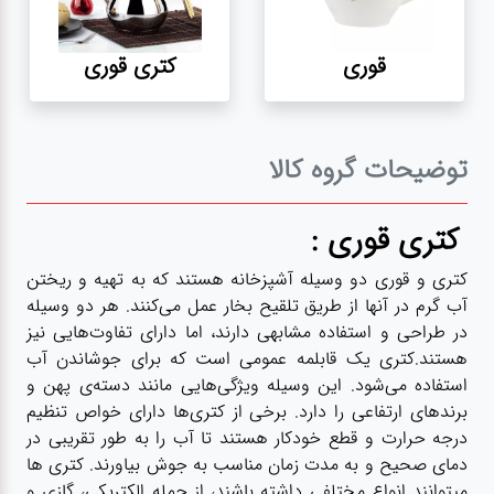
لوازم برقی
قوری
کتری قوری
مراقبت شخصی
سرویس های
توضیحات گروه کالا
چینی زرین
کتری قوری :
قاشق و چنگال
کتری و قوری دو وسیله آشپزخانه هستند که به تهیه و ریختن
لوازم خانه
آب گرم در آنها از طریق تلقیح بخار عمل می‌کنند. هر دو وسیله
در طراحی و استفاده مشابهی دارند، اما دارای تفاوت‌هایی نیز
هستند.کتری یک قابلمه عمومی است که برای جوشاندن آب
لوازم پلاسکو
استفاده می‌شود. این وسیله ویژگی‌هایی مانند دسته‌ی پهن و
آشپزخانه
برندهای ارتفاعی را دارد. برخی از کتری‌ها دارای خواص تنظیم
درجه حرارت و قطع خودکار هستند تا آب را به طور تقریبی در
دمای صحیح و به مدت زمان مناسب به جوش بیاورند. کتری ها
لوازم متفرقه
میتوانند انواع مختلفی داشته باشند، از جمله الکتریکی، گازی و