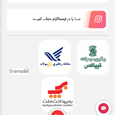
مــا را در اینستاگرام دنبالــ کنیــد