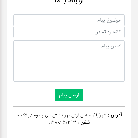
ارتباط با ما
آدرس :
شهرآرا / خیابان آرش مهر / نبش سی و دوم / پلاک 16
تلفن :
02188250243